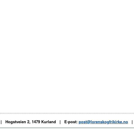
 | Hogstveien 2, 1479 Kurland | E-post:
post@lorenskogfrikirke.no
| 