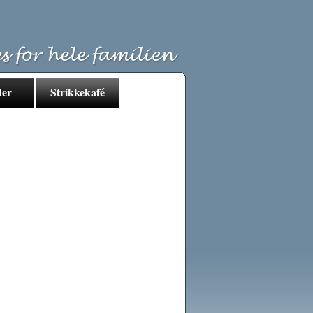
der
Strikkekafé