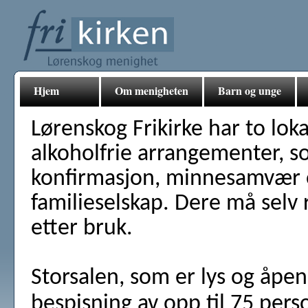
Hjem
Om menigheten
Barn og unge
Lørenskog Frikirke har to lokal
alkoholfrie arrangementer, s
konfirmasjon, minnesamvær 
familieselskap. Dere må selv 
etter bruk.
Storsalen, som er lys og åpen,
bespisning av
opp til
75 pers