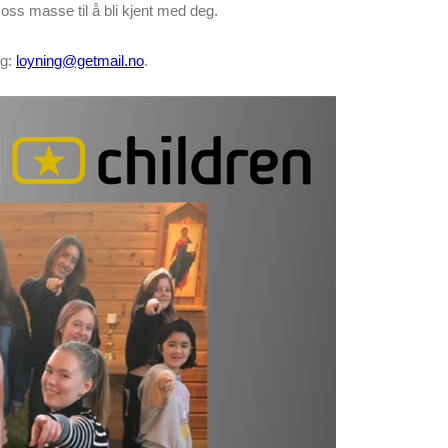
 oss masse til å bli kjent med deg.
ng:
loyning@getmail.no
.